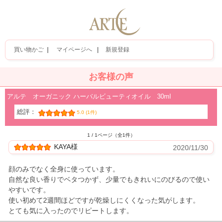
買い物かご
|
マイページへ
|
新規登録
お客様の声
アルテ オーガニック ハーバルビューティオイル 30ml
総評：
5.0 (1件)
1 / 1ページ（全1件）
KAYA様
2020/11/30
顔のみでなく全身に使っています。
自然な良い香りでベタつかず、少量でもきれいにのびるので使い
やすいです。
使い初めて2週間ほどですが乾燥しにくくなった気がします。
とても気に入ったのでリピートします。