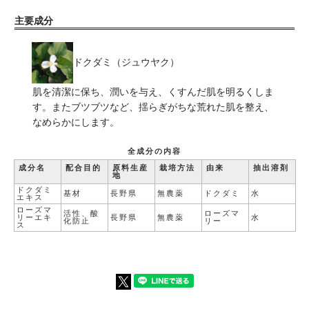
主要成分
ドクダミ（ジュウヤク）
肌を清潔に保ち、潤いを与え、くすんだ肌を明るくしま
す。またブツブツなど、揺らぎがちな荒れた肌を整え、
なめらかにします。
全成分の内容
成分名
配合目的
原料生産
栽培方法
由来
抽出溶剤
地
ドクダミ
基材
長野県
無農薬
ドクダミ
水
エキス
ローズマ
活性、酸
ローズマ
リーエキ
長野県
無農薬
水
化防止
リー
ス