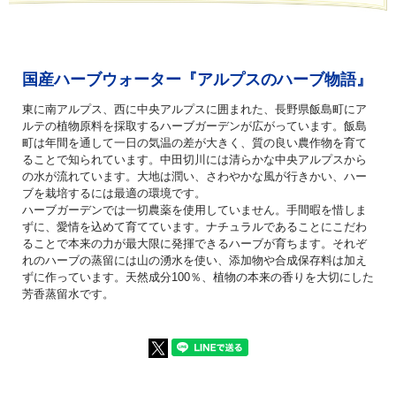
国産ハーブウォーター『アルプスのハーブ物語』
東に南アルプス、西に中央アルプスに囲まれた、長野県飯島町にア
ルテの植物原料を採取するハーブガーデンが広がっています。飯島
町は年間を通して一日の気温の差が大きく、質の良い農作物を育て
ることで知られています。中田切川には清らかな中央アルプスから
の水が流れています。大地は潤い、さわやかな風が行きかい、ハー
ブを栽培するには最適の環境です。
ハーブガーデンでは一切農薬を使用していません。手間暇を惜しま
ずに、愛情を込めて育てています。ナチュラルであることにこだわ
ることで本来の力が最大限に発揮できるハーブが育ちます。それぞ
れのハーブの蒸留には山の湧水を使い、添加物や合成保存料は加え
ずに作っています。天然成分100％、植物の本来の香りを大切にした
芳香蒸留水です。