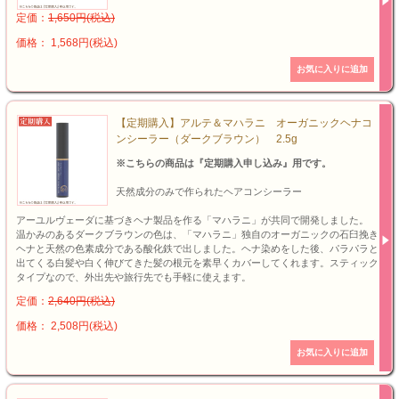
定価：
1,650円(税込)
価格： 1,568円(税込)
【定期購入】アルテ＆マハラニ オーガニックヘナコ
ンシーラー（ダークブラウン） 2.5g
※こちらの商品は『定期購入申し込み』用です。
天然成分のみで作られたヘアコンシーラー
アーユルヴェーダに基づきヘナ製品を作る「マハラニ」が共同で開発しました。
温かみのあるダークブラウンの色は、「マハラニ」独自のオーガニックの石臼挽き
ヘナと天然の色素成分である酸化鉄で出しました。ヘナ染めをした後、パラパラと
出てくる白髪や白く伸びてきた髪の根元を素早くカバーしてくれます。スティック
タイプなので、外出先や旅行先でも手軽に使えます。
定価：
2,640円(税込)
価格： 2,508円(税込)