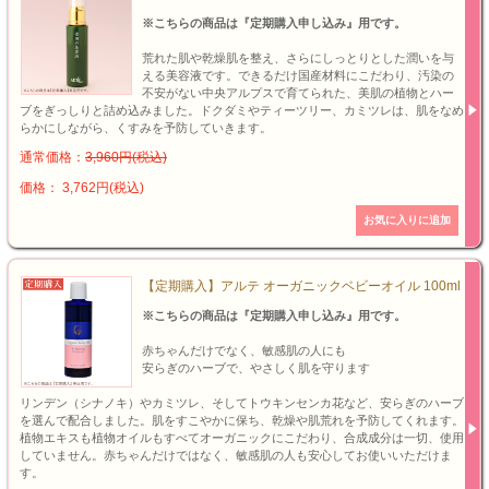
※こちらの商品は『定期購入申し込み』用です。
荒れた肌や乾燥肌を整え、さらにしっとりとした潤いを与
える美容液です。できるだけ国産材料にこだわり、汚染の
不安がない中央アルプスで育てられた、美肌の植物とハー
ブをぎっしりと詰め込みました。ドクダミやティーツリー、カミツレは、肌をなめ
らかにしながら、くすみを予防していきます。
通常価格：
3,960円(税込)
価格： 3,762円(税込)
【定期購入】アルテ オーガニックベビーオイル 100ml
※こちらの商品は『定期購入申し込み』用です。
赤ちゃんだけでなく、敏感肌の人にも
安らぎのハーブで、やさしく肌を守ります
リンデン（シナノキ）やカミツレ、そしてトウキンセンカ花など、安らぎのハーブ
を選んで配合しました。肌をすこやかに保ち、乾燥や肌荒れを予防してくれます。
植物エキスも植物オイルもすべてオーガニックにこだわり、合成成分は一切、使用
していません。赤ちゃんだけではなく、敏感肌の人も安心してお使いいただけま
す。