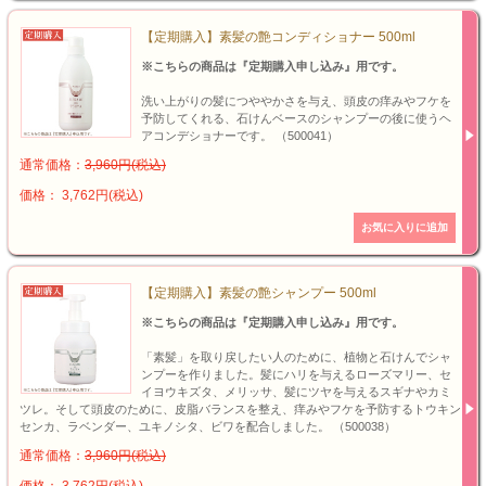
【定期購入】素髪の艶コンディショナー 500ml
※こちらの商品は『定期購入申し込み』用です。
洗い上がりの髪につややかさを与え、頭皮の痒みやフケを
予防してくれる、石けんベースのシャンプーの後に使うヘ
アコンデショナーです。 （500041）
通常価格：
3,960円(税込)
価格： 3,762円(税込)
【定期購入】素髪の艶シャンプー 500ml
※こちらの商品は『定期購入申し込み』用です。
「素髪」を取り戻したい人のために、植物と石けんでシャ
ンプーを作りました。髪にハリを与えるローズマリー、セ
イヨウキズタ、メリッサ、髪にツヤを与えるスギナやカミ
ツレ。そして頭皮のために、皮脂バランスを整え、痒みやフケを予防するトウキン
センカ、ラベンダー、ユキノシタ、ビワを配合しました。 （500038）
通常価格：
3,960円(税込)