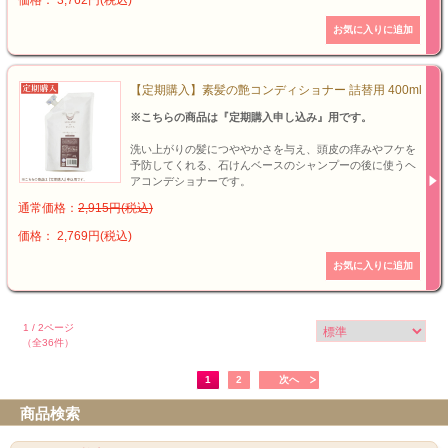
価格： 3,762円(税込)
【定期購入】素髪の艶コンディショナー 詰替用 400ml
※こちらの商品は『定期購入申し込み』用です。
洗い上がりの髪につややかさを与え、頭皮の痒みやフケを
予防してくれる、石けんベースのシャンプーの後に使うヘ
アコンデショナーです。
通常価格：
2,915円(税込)
価格： 2,769円(税込)
1 / 2ページ
（全36件）
1
2
次へ
商品検索