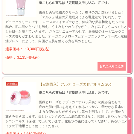
※こちらの商品は『定期購入申し込み』用です。
薔薇と美容植物のクリームに、香りの力が加わりました！
「アルテ」独自の天然成分による乳化法で作られた、オー
ガニッククリームです。 ローズやスイカズラなど、伝統的な美容植物をたっぷり
配合。肌に潤いとハリを与え、くすみをやわらげながら、みずみずしくふっくらと
した肌へと整えていきます。 さらにリニューアルして、最高級のオーガニックロ
ーズの香りが加わりました。オーガニックローズとオーガニックフラワーの天然精
油ブレンドによって、内側から肌を整える力を高めました。
通常価格：：
3,300円(税込)
価格： 3,135円(税込)
【定期購入】アルテ ローズ美容バルサム 20g
※こちらの商品は『定期購入申し込み』用です。
薔薇とローズヒップ（カニナバラ果実）の組み合わせで、
疲れた肌に潤いを与えてくれるバルサム。華やかな香水の
ような花の香りが使うたびに気分を明るくして、内側から
輝きを引き出します。美しいピンクの色は合成色素ではなく、陽射しをやわらげる
シコンエキス（保湿）で出しています。化粧水の後に使ってください。あるいはメ
イクの下地用として使ってください。