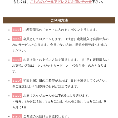
もしくは、
こちらのメールアドレスにお問い合わせ
下さい。
ご利用方法
step1
ご希望商品の「カートに入れる」ボタンを押します。
step2
会員としてログインします。（注意）定期購入は会員の方の
みのサービスとなります。会員でない方は、新規会員登録へお進み
ください。
step3
お届け先・お支払い方法を選択します。（注意）定期購入の
お支払い方法は「クレジットカード」と「代金引換」のみとなりま
す。
step4
初回お届け日のご希望があれば、日付を選択してください。
※ご注文日より7日以降の日付が設定できます。
step5
お届けスケジュールを以下の6つより選びます。
・毎月、2か月に１回、3ヵ月に1回、4ヵ月に1回、5ヵ月に1回、6
ヵ月に1回
step6
ご希望のお届け日を選択します。