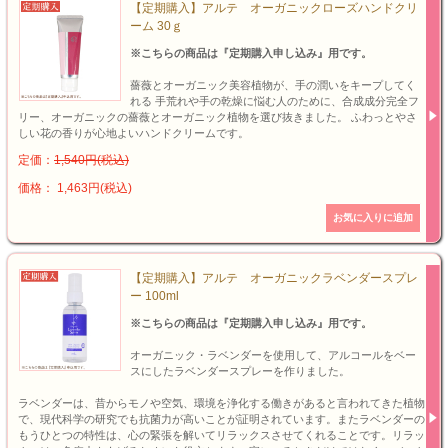
【定期購入】アルテ オーガニックローズハンドクリ
ーム 30ｇ
※こちらの商品は『定期購入申し込み』用です。
薔薇とオーガニック美容植物が、手の潤いをキープしてく
れる 手荒れや手の乾燥に悩む人のために、合成成分完全フ
リー、オーガニックの薔薇とオーガニック植物を選び抜きました。 ふわっとやさ
しい花の香りが心地よいハンドクリームです。
定価：
1,540円(税込)
価格： 1,463円(税込)
【定期購入】アルテ オーガニックラベンダースプレ
ー 100ml
※こちらの商品は『定期購入申し込み』用です。
オーガニック・ラベンダーを使用して、アルコールをベー
スにしたラベンダースプレーを作りました。
ラベンダーは、昔からモノや空気、環境を浄化する働きがあると言われてきた植物
で、現代科学の研究でも抗菌力が高いことが証明されています。またラベンダーの
もうひとつの特性は、心の緊張を解いてリラックスさせてくれることです。リラッ