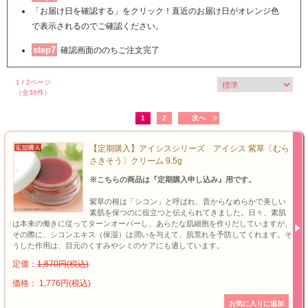
「お届け日を確認する」をクリック！直近のお届け日がオレンジ色
で表示されるのでご確認ください。
step7
確認画面ののちご注文完了
1 / 2ページ
（全36件）
1
2
次へ
【定期購入】アイシスシリーズ アイシス 紫草〔むら
さきそう〕クリーム 9.5g
※こちらの商品は『定期購入申し込み』用です。
紫草の根は「シコン」と呼ばれ、昔からなめらかで美しい
素肌を保つのに役立つと伝えられてきました。日々、素肌
は本来の働きに従ってターンオーバーし、あらたな肌細胞を作りだしていますが、
その際に、シコンエキス（保湿）は潤いを与えて、肌荒れを予防してくれます。そ
うした作用は、目元のくすみやシミのケアにも適しています。
定価：
1,870円(税込)
価格： 1,776円(税込)