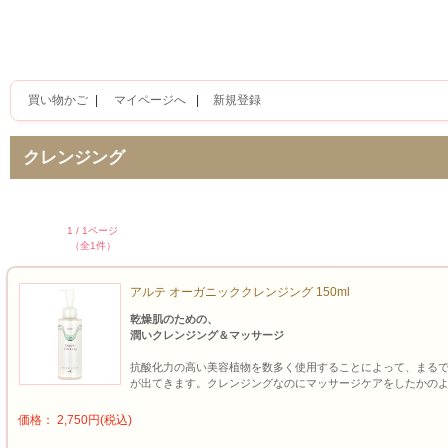
買い物かご
|
マイページへ
|
新規登録
クレンジング
1 / 1ページ
（全1件）
アルテ オーガニッククレンジング 150ml
乾燥肌のための、
潤いクレンジング＆マッサージ
抗酸化力の高い美容植物を数多く使用することによって、まるで
が出てきます。クレンジングなのにマッサージケアをしたかの
価格： 2,750円(税込)