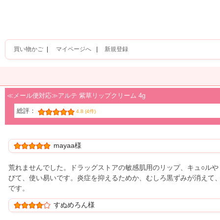
買い物かご
|
マイページへ
|
新規登録
≪メール便対応≫アルテ 紫草リップクリーム 4g
総評：
4.8 (4件)
mayaa様
荒れませんでした。ドラッグストアの敏感肌用のリップ、キュ○ルや
びて、使い易いです。炎症を抑えるためか、むしろ黒ずみが消えて
です。
すぬめろん様