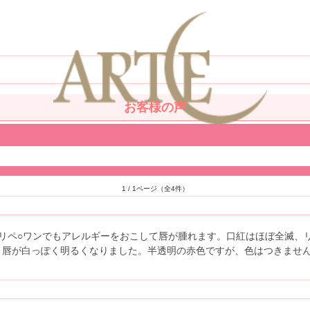
お客様の声
1 / 1ページ（全4件）
リペ○ワンでもアレルギーをおこして唇が腫れます。口紅はほぼ全滅、
、唇が白っぽく明るくなりました。半透明の赤色ですが、色はつきませ