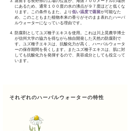
蒸留する長野県の工場の位置が、海抜７００メートルの場所
にあるため、通常１００度の水の沸点が９７度ほどと低くな
ります。この条件もまた、より
低い温度で蒸留
が可能なた
め、このこともまた植物本来の香りがそのまま表れたハーバ
ルウォーターになっている理由です。
防腐剤としてユズ種子エキスを使用。これは川上晃農学博士
が信州大学の協力を得ながら独自開発した天然の防腐剤で
す。ユズ種子エキスは、抗酸化力が高く、ハーバルウォータ
ーの保存期間を長くします。またユズ種子エキスは、肌に対
しても抗酸化力を発揮するので、美容成分としても役立って
います。
それぞれのハーバルウォーターの特性