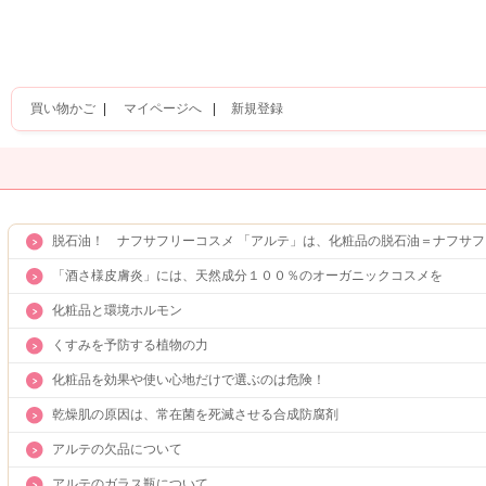
買い物かご
|
マイページへ
|
新規登録
脱石油！ ナフサフリーコスメ 「アルテ」は、化粧品の脱石油＝ナフサ
「酒さ様皮膚炎」には、天然成分１００％のオーガニックコスメを
化粧品と環境ホルモン
くすみを予防する植物の力
化粧品を効果や使い心地だけで選ぶのは危険！
乾燥肌の原因は、常在菌を死滅させる合成防腐剤
アルテの欠品について
アルテのガラス瓶について