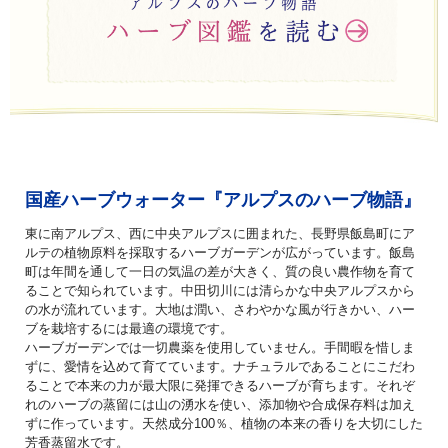
国産ハーブウォーター『アルプスのハーブ物語』
東に南アルプス、西に中央アルプスに囲まれた、長野県飯島町にア
ルテの植物原料を採取するハーブガーデンが広がっています。飯島
町は年間を通して一日の気温の差が大きく、質の良い農作物を育て
ることで知られています。中田切川には清らかな中央アルプスから
の水が流れています。大地は潤い、さわやかな風が行きかい、ハー
ブを栽培するには最適の環境です。
ハーブガーデンでは一切農薬を使用していません。手間暇を惜しま
ずに、愛情を込めて育てています。ナチュラルであることにこだわ
ることで本来の力が最大限に発揮できるハーブが育ちます。それぞ
れのハーブの蒸留には山の湧水を使い、添加物や合成保存料は加え
ずに作っています。天然成分100％、植物の本来の香りを大切にした
芳香蒸留水です。