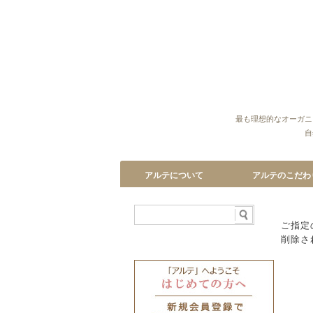
最も理想的なオーガニ
自
アルテについて
アルテのこだわ
はじめての方へ
アルテのコンセプト
アルテ誕生物語
コスメ作りへの
使用する植物へ
植物エキスへの
天然成分100
成分のこだわり
環境へのこだわ
ご指定
削除さ