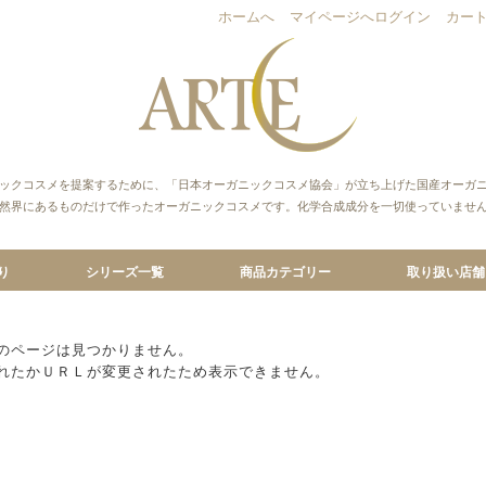
ホームへ
マイページへログイン
カー
ックコスメを提案するために、「日本オーガニックコスメ協会」が立ち上げた国産オーガ
然界にあるものだけで作ったオーガニックコスメです。化学合成成分を一切使っていませ
り
シリーズ一覧
商品カテゴリー
取り扱い店舗
こだわり
のこだわり
こだわり
％へのこだわり
り
倭国シリーズ
国産オーガニックローズシリーズ
ナチュールシリーズ
ハーバルウォーターシリーズ
アイシスシリーズ
ハーバルオイルシリーズ
オーガニックスプレー
ヘアケアシリーズ
スキンケア全商品
クレンジング
洗顔
化粧水
保湿
リップケア
スペシャルケア
スキンケアメイク
ボディケア全商品
ハンドケア
デオドラント
ヘアケア
アロマ
セット割引
定期購入
トライアル
書籍
のページは見つかりません。
れたかＵＲＬが変更されたため表示できません。