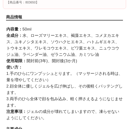
【商品番号：803650】
商品情報
内容量：
50ml
全成分：
水、ローズマリーエキス、褐藻エキス、コメヌカエキ
ス、ユキノシタエキス、ソウハクヒエキス、ハトムギエキス、
トウキエキス、ワレモコウエキス、ビワ葉エキス、ニュウコウ
ジュ油、ラベンダー油、ゼラニウム油、カミツレ油
使用期限：
開封前(3年)、開封後(3か月)
使い方：
1.手のひらにワンプッシュとります。（マッサージされる時は、
量を増やしてください）
2.顔全体に優しくジェルを広げ伸ばし、その後軽くパッテングし
ます。
3.両手のひら全体で顔を包み込み、軽く押さえるようになじませ
ます。
注意事項：
ジェルの成分が壊れてしまいますので、凍らせない
ようにしてください。
主要成分