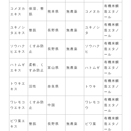
有機米醸
コメヌカ
保湿、整
熊本県
無農薬
コメヌカ
造エタノ
エキス
肌
ール
有機米醸
ユキノシ
ユキノシ
整肌
長野県
無農薬
造エタノ
タエキス
タ
ール
有機米醸
ソウハク
くすみ防
ソウハク
長野県
無農薬
造エタノ
ヒエキス
止
ヒ
ール
有機米醸
ハトムギ
柔軟、く
富山県
無農薬
ハトムギ
造エタノ
エキス
すみ防止
ール
有機米醸
トウキエ
活性
奈良県
トウキ
造エタノ
キス
ール
有機米醸
ワレモコ
くすみ防
ワレモコ
中国
造エタノ
ウエキス
止
ウ
ール
有機米醸
ビワ葉エ
整肌
長野県
無農薬
ビワ葉
造エタノ
キス
ール