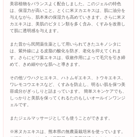
美容植物をバランスよく配合しました。このジェルの特色
は、保湿力が高いこと。とくに米ヌカエキスは、肌に油分を
与えながら、肌本来の保湿力も高めていきます。さらに米ヌ
カエキスは、美肌のビタミン類を多く含み、くすみを改善し
て肌に透明感を与えます。
また昔から民間薬生薬として用いられてきたユキノシタに
は、紫外線による皮脂の酸化を防ぎ、老化を抑えてくれま
す。さらにビワ葉エキスは、収斂作用によって毛穴を引き締
めて、きめ細やかな肌へと導きます。
その他ソウハクヒエキス、ハトムギエキス、トウキエキス、
ワレモコウエキスなど、くすみを防止し、明るい肌を保つ美
容成分がぎっしりと詰まっています。 簡単スキンケアでも、
しっかりと美肌を保ってくれるたのもしいオールインワンジ
ェルです。
またジェルマッサージとしても使うことができます。
※米ヌカエキスは、熊本県の無農薬栽培米を使っています。