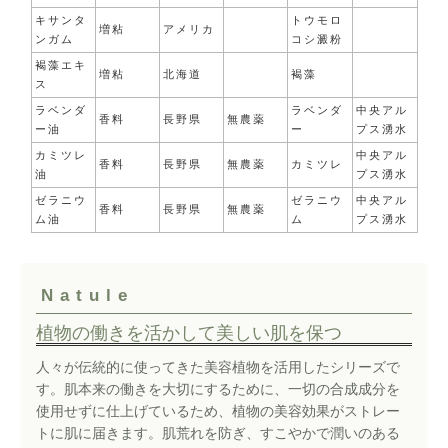
キサンタ
トウモロ
増粘
アメリカ
ンガム
コシ澱粉
褐藻エキ
増粘
北海道
褐藻
ス
ラベンダ
ラベンダ
中央アル
香料
長野県
無農薬
ー油
ー
プス湧水
カミツレ
中央アル
香料
長野県
無農薬
カミツレ
油
プス湧水
ゼラニウ
ゼラニウ
中央アル
香料
長野県
無農薬
ム油
ム
プス湧水
Natule
植物の働きを活かして美しい肌を保つ
人々が伝統的に使ってきた美容植物を活用したシリーズで
す。肌本来の働きを大切にするために、一切の合成成分を
使用せずに仕上げているため、植物の美容効果がストレー
トに肌に届きます。肌荒れを防ぎ、すこやかで潤いのある