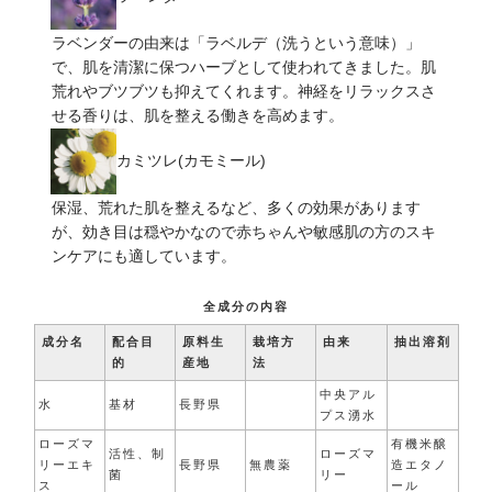
ラベンダーの由来は「ラベルデ（洗うという意味）」
で、肌を清潔に保つハーブとして使われてきました。肌
荒れやブツブツも抑えてくれます。神経をリラックスさ
せる香りは、肌を整える働きを高めます。
カミツレ(カモミール)
保湿、荒れた肌を整えるなど、多くの効果があります
が、効き目は穏やかなので赤ちゃんや敏感肌の方のスキ
ンケアにも適しています。
全成分の内容
成分名
配合目
原料生
栽培方
由来
抽出溶剤
的
産地
法
中央アル
水
基材
長野県
プス湧水
ローズマ
有機米醸
活性、制
ローズマ
リーエキ
長野県
無農薬
造エタノ
菌
リー
ス
ール