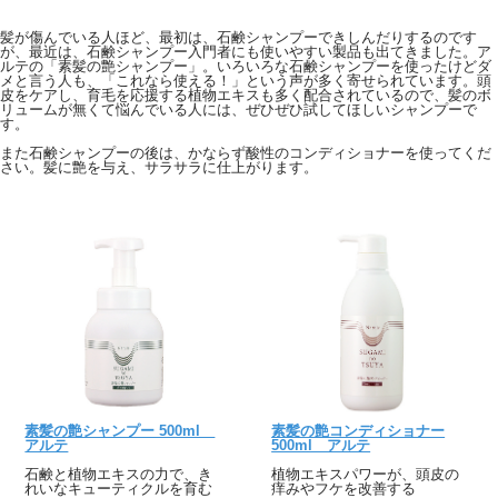
髪が傷んでいる人ほど、最初は、石鹸シャンプーできしんだりするのです
が、最近は、石鹸シャンプー入門者にも使いやすい製品も出てきました。ア
ルテの「素髪の艶シャンプー」。いろいろな石鹸シャンプーを使ったけどダ
メと言う人も、「これなら使える！」という声が多く寄せられています。頭
皮をケアし、育毛を応援する植物エキスも多く配合されているので、髪のボ
リュームが無くて悩んでいる人には、ぜひぜひ試してほしいシャンプーで
す。
また石鹸シャンプーの後は、かならず酸性のコンディショナーを使ってくだ
さい。髪に艶を与え、サラサラに仕上がります。
素髪の艶シャンプー 500ml
素髪の艶コンディショナー
アルテ
500ml アルテ
石鹸と植物エキスの力で、き
植物エキスパワーが、頭皮の
れいなキューティクルを育む
痒みやフケを改善する