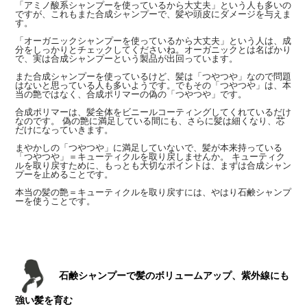
「アミノ酸系シャンプーを使っているから大丈夫」という人も多いの
ですが、これもまた合成シャンプーで、髪や頭皮にダメージを与えま
す。
「オーガニックシャンプーを使っているから大丈夫」という人は、成
分をしっかりとチェックしてくださいね。オーガニックとは名ばかり
で、実は合成シャンプーという製品が出回っています。
また合成シャンプーを使っているけど、髪は「つやつや」なので問題
はないと思っている人も多いようです。でもその「つやつや」は、本
当の艶ではなく、合成ポリマーの偽の「つやつや」です。
合成ポリマーは、髪全体をビニールコーティングしてくれているだけ
なのです。 偽の艶に満足している間にも、さらに髪は細くなり、芯
だけになっていきます。
まやかしの「つやつや」に満足していないで、髪が本来持っている
「つやつや」＝キューティクルを取り戻しませんか。 キューティク
ルを取り戻すために、もっとも大切なポイントは、まずは合成シャン
プーを止めることです。
本当の髪の艶＝キューティクルを取り戻すには、やはり石鹸シャンプ
ーを使うことです。
石鹸シャンプーで髪のボリュームアップ、紫外線にも
強い髪を育む