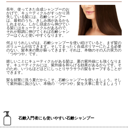
長年、使ってきた合成シャンプーのお
かげで、キューティクルがすっかり消
失している髪には、石鹸シャンプー
は、最初のうち、きしみ感があるかも
しれません。しかし頭皮から伸びてい
る髪にはキューティクルがあるので、
それが順調に伸びてくれば石鹸シャン
プーはぐんと使いやすくなります。
何よりうれしいのは、石鹸シャンプーを使い続けていると、まず髪の
ボリュームが出てきます。そしてまったく合成ポリマーにたよる必要
のない、髪本来の艶が蘇ってきます。それは、本物のその人の実力の
「つやつや」です。
嬉しいことにキューティクルがある髪は、夏の紫外線にも強くなりま
す。キューティクルには、紫外線を和らげる効果があるからです。そ
のため、いつもほどほどにしっとりサラサラの髪をキープすることが
できます。
髪を頻繁に洗う夏だからこそ、石鹸シャンプーを使いましょう。そし
て紫外線に負けない、本物の「つやつや」髪を大事に育てましょう！
石鹸入門者にも使いやすい石鹸シャンプー