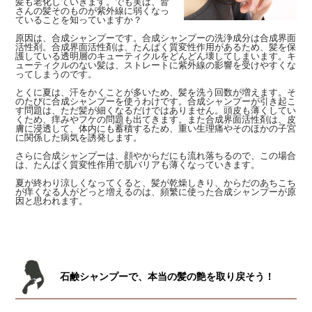
髪も老化していきます。でも実は、皆
さんの髪そのものが紫外線に弱くなっ
ていることを知っていますか？
原因は、合成シャンプーです。合成シャンプーの洗浄成分は合成界面
活性剤。合成界面活性剤は、たんぱく質変性作用があるため、髪を保
護している透明層のキューティクルをどんどん壊してしまいます。キ
ューティクルのない髪は、ストレートに紫外線の影響を受けやすくな
ってしまうのです。
とくに夏は、汗をかくことが多いため、髪を洗う回数が増えます。そ
のたびに合成シャンプーを使うわけです。合成シャンプーが引き起こ
す問題は、ただ髪が細くなるだけではありません。頭皮も薄くしてい
くため、痒みやフケの問題も出てきます。また合成界面活性剤は、皮
膚に浸透して、体内にも蓄積するため、重い生理痛やそのほかの子宮
に関係した病気を誘発します。
さらに合成シャンプーは、顔やからだにも流れ落ちるので、この場合
は、たんぱく質変性作用で肌バリアも薄くなっていきます。
夏が終わり涼しくなってくると、髪が乾燥しきり、からだのあちこち
が痒くなる人がどっと増えるのは、頻繁に使った合成シャンプーが原
因と思われます。
石鹸シャンプーで、本当の髪の艶を取り戻そう！